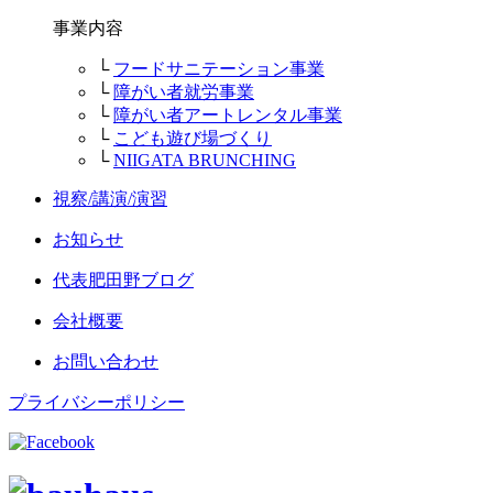
事業内容
└
フードサニテーション事業
└
障がい者就労事業
└
障がい者アートレンタル事業
└
こども遊び場づくり
└
NIIGATA BRUNCHING
視察/講演/演習
お知らせ
代表肥田野ブログ
会社概要
お問い合わせ
プライバシーポリシー