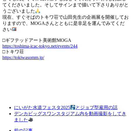
てくださいました。そしてサインまで描いて下さりありがと
うございました
現在、すぐそばのトキワ荘で山田先生の企画展を開催してお
りますので、MOGAさんとともに是非足を運んでみてくだ
さい
□ギフテッドアート美術館MOGA
https://toshima-icac-tokyo.net/events/244
□トキワ荘
https://tokiwasomm.jp/
にいがた水道フェスタ2025
とジョブ型雇用の話
デンカビッグスワンスタジアム内を動画撮影をしてき
ました
前の記事