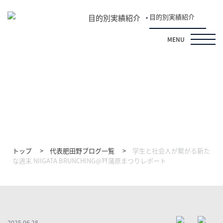
目的別実績紹介
目的別実績紹介
MENU
代表肥田野ブログ
トップ
代表肥田野ブログ一覧
学生と社会人が繋がる新た
な週末 NIIGATA BRUNCHING@⛩️蒲原まつりレポート
2025.06.28