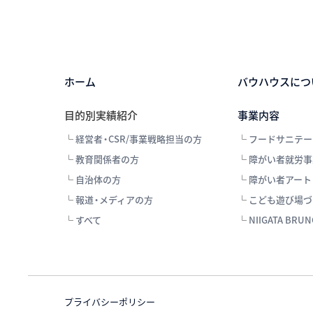
ホーム
バウハウスにつ
目的別実績紹介
事業内容
└
経営者・CSR/事業戦略担当の方
└
フードサニテー
└
教育関係者の方
└
障がい者就労事
└
自治体の方
└
障がい者アート
└
報道・メディアの方
└
こども遊び場づ
└
すべて
└
NIIGATA BRU
プライバシーポリシー