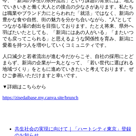
今、「新潟の学生の県外流出」という課題の背景には、地元
でいきいきと働く大人との接点の少なさがあります。私たち
は職業やブランド力にとらわれた「就活」ではなく、新潟の
豊かな食や自然、街の魅力を分かち合いながら、“人”として
つながる場の創出を目指しております。たとえ将来、県外へ
羽ばたいたとしても、「新潟にはあの人がいる」「またいつ
でも戻ってこられる」と思えるような関係性を育み、新潟に
愛着を持つ人を増やしていくコミュニティです。
人口減少と若者流出が進む今だからこそ、自社の採用にとど
まらず、新潟の企業が一丸となって、「若い世代に選ばれる
地域づくり」をともに進めていきたいと考えております。ぜ
ひご参画いただけますと幸いです。
▼詳細はこちらから
https://zisedaibase.my.canva.site/brunch
共生社会の実現に向けて｜「ハートシティ東京」登録
のお知らせ