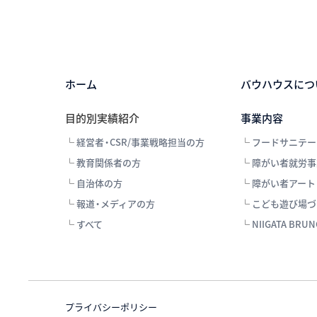
ホーム
バウハウスにつ
目的別実績紹介
事業内容
└
経営者・CSR/事業戦略担当の方
└
フードサニテー
└
教育関係者の方
└
障がい者就労事
└
自治体の方
└
障がい者アート
└
報道・メディアの方
└
こども遊び場づ
└
すべて
└
NIIGATA BRU
プライバシーポリシー