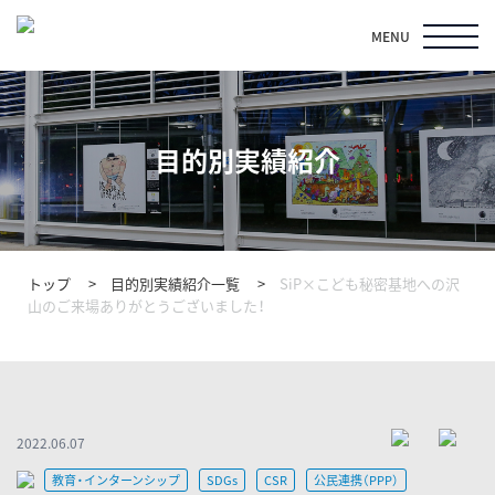
MENU
目的別実績紹介
トップ
目的別実績紹介一覧
SiP×こども秘密基地への沢
山のご来場ありがとうございました！
2022.06.07
教育・インターンシップ
SDGs
CSR
公民連携（PPP）