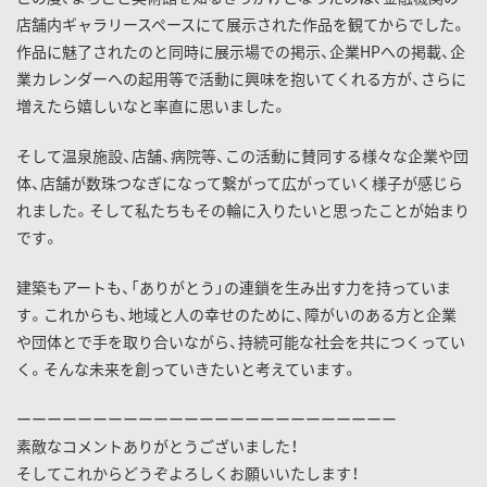
店舗内ギャラリースペースにて展示された作品を観てからでした。
作品に魅了されたのと同時に展示場での掲示、企業HPへの掲載、企
業カレンダーへの起用等で活動に興味を抱いてくれる方が、さらに
増えたら嬉しいなと率直に思いました。
そして温泉施設、店舗、病院等、この活動に賛同する様々な企業や団
体、店舗が数珠つなぎになって繋がって広がっていく様子が感じら
れました。そして私たちもその輪に入りたいと思ったことが始まり
です。
建築もアートも、「ありがとう」の連鎖を生み出す力を持っていま
す。これからも、地域と人の幸せのために、障がいのある方と企業
や団体とで手を取り合いながら、持続可能な社会を共につくってい
く。そんな未来を創っていきたいと考えています。
ーーーーーーーーーーーーーーーーーーーーーーーーー
素敵なコメントありがとうございました！
そしてこれからどうぞよろしくお願いいたします！