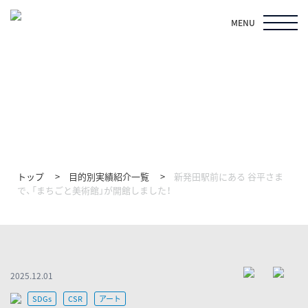
MENU
目的別実績紹介
トップ
目的別実績紹介一覧
新発田駅前にある 谷平さま
で、「まちごと美術館」が開館しました！
2025.12.01
SDGs
CSR
アート