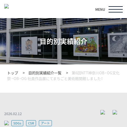
MENU
目的別実績紹介
トップ
目的別実績紹介一覧
第6回NTT神奈川OB・OG文化
祭 ~OB・OG 社員作品展にてまちごと美術館開館しました！
2026.02.12
SDGs
CSR
アート