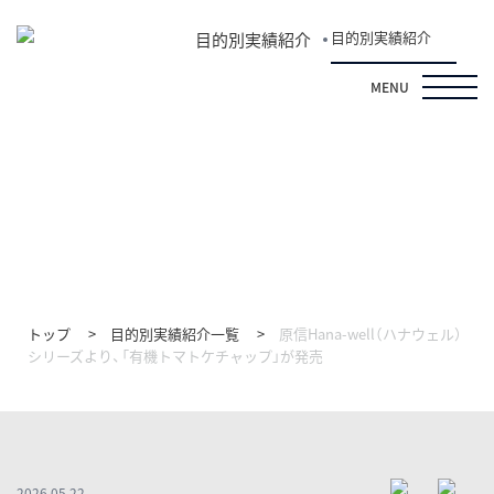
目的別実績紹介
目的別実績紹介
MENU
目的別実績紹介
トップ
目的別実績紹介一覧
原信Hana-well（ハナウェル）
シリーズより、「有機トマトケチャップ」が発売
2026.05.22