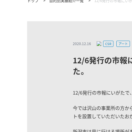
トップ
目的別実績紹介一覧
12/6発行の市報に
2020.12.16
CSR
アート
12/6発行の市
た。
12/6発行の市報にいがた
今では沢山の事業所の方か
トを設置していただいたお
新潟市は見に行ける場所が