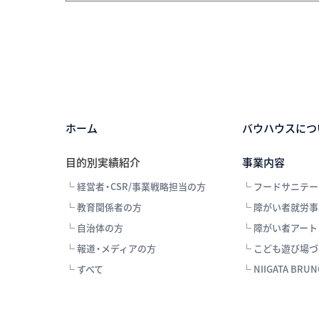
ホーム
バウハウスにつ
目的別実績紹介
事業内容
└
経営者・CSR/事業戦略担当の方
└
フードサニテー
└
教育関係者の方
└
障がい者就労事
└
自治体の方
└
障がい者アート
└
報道・メディアの方
└
こども遊び場づ
└
すべて
└
NIIGATA BRU