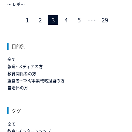
～ レポ…
前のページ
次
1
2
3
4
5
･･･
29
目的別
全て
報道・メディアの方
教育関係者の方
経営者・CSR/事業戦略担当の方
自治体の方
タグ
全て
教育・インターンシップ